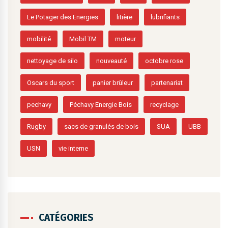
Le Potager des Energies
litière
lubrifiants
mobilité
Mobil TM
moteur
nettoyage de silo
nouveauté
octobre rose
Oscars du sport
panier brûleur
partenariat
pechavy
Péchavy Energie Bois
recyclage
Rugby
sacs de granulés de bois
SUA
UBB
USN
vie interne
CATÉGORIES