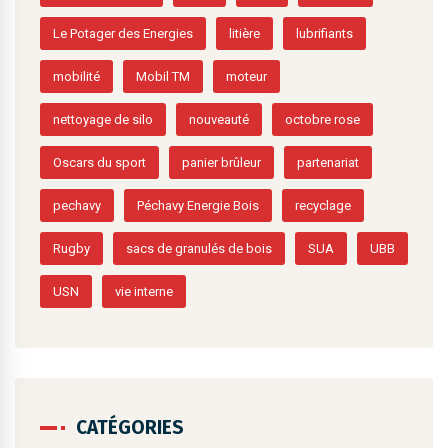
Le Potager des Energies
litière
lubrifiants
mobilité
Mobil TM
moteur
nettoyage de silo
nouveauté
octobre rose
Oscars du sport
panier brûleur
partenariat
pechavy
Péchavy Energie Bois
recyclage
Rugby
sacs de granulés de bois
SUA
UBB
USN
vie interne
CATÉGORIES