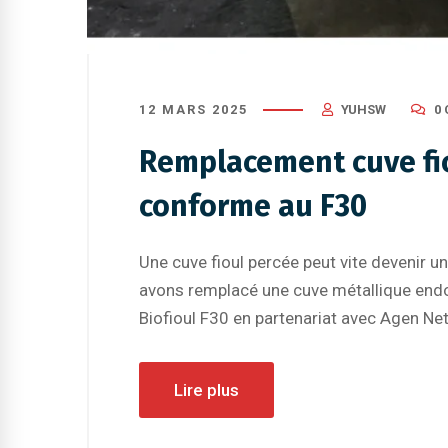
un maillon essentiel dans la lutte
vrac en 
co
savoir
12 MARS 2025
YUHSW
0
Remplacement cuve fio
conforme au F30
Une cuve fioul percée peut vite devenir
avons remplacé une cuve métallique end
Biofioul F30 en partenariat avec Agen Ne
Lire plus