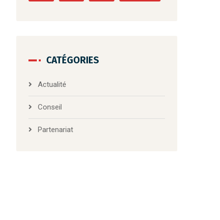
SUA
UBB
USN
vie interne
CATÉGORIES
Actualité
Conseil
Partenariat