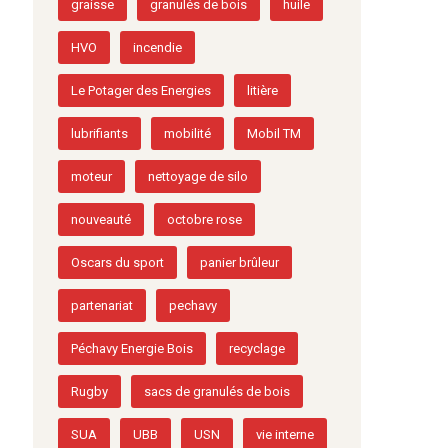
graisse
granulés de bois
huile
HVO
incendie
Le Potager des Energies
litière
lubrifiants
mobilité
Mobil TM
moteur
nettoyage de silo
nouveauté
octobre rose
Oscars du sport
panier brûleur
partenariat
pechavy
Péchavy Energie Bois
recyclage
Rugby
sacs de granulés de bois