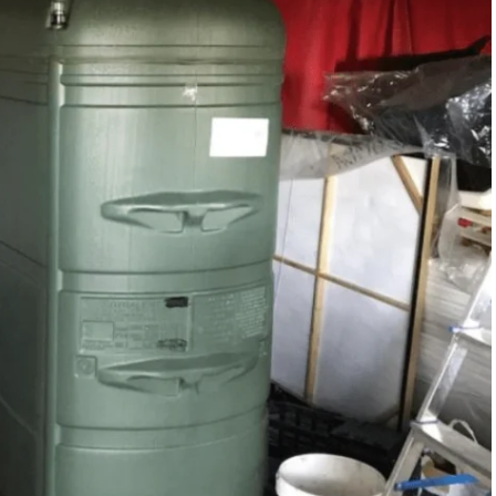
26
/
Actualité
4 août 2026
/
Conseil
n de granulés de bois en
Litière en granulés de bois 