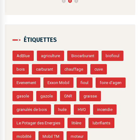
ÉTIQUETTES
AdBlue
agriculture
Biocarburant
biofioul
bois
carburant
chauffage
cuve
Evenement
Exxon Mobil
fioul
foire d'agen
gasole
gazole
GNR
graisse
granulés de bois
huile
HVO
incendie
Le Potager des Energies
litière
lubrifiants
mobilité
Mobil TM
moteur