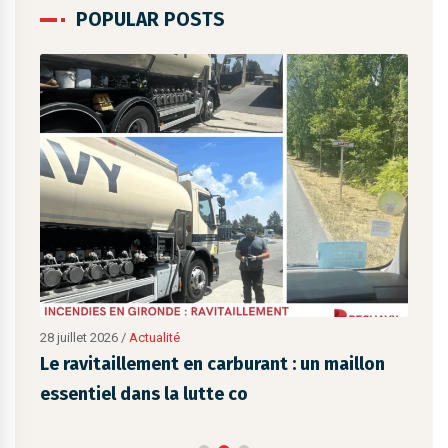
POPULAR POSTS
28 juillet 2026
/
Actualité
28 ju
Le ravitaillement en carburant : un maillon
Liv
essentiel dans la lutte co
et-