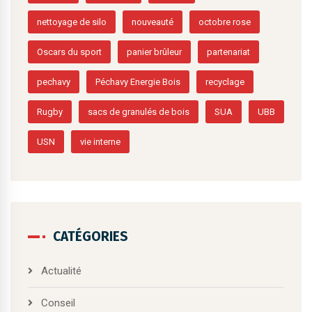
nettoyage de silo
nouveauté
octobre rose
Oscars du sport
panier brûleur
partenariat
pechavy
Péchavy Energie Bois
recyclage
Rugby
sacs de granulés de bois
SUA
UBB
USN
vie interne
CATÉGORIES
Actualité
Conseil